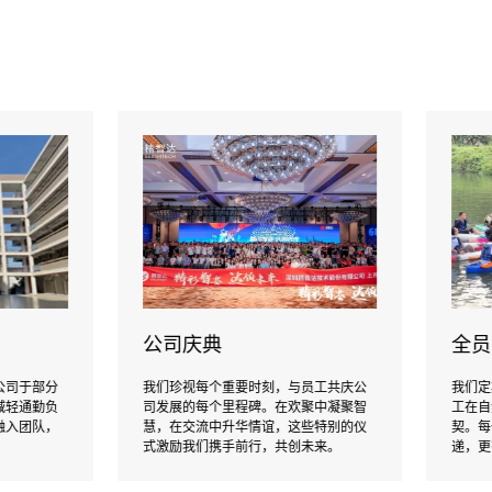
公司庆典
全员
公司于部分
我们珍视每个重要时刻，与员工共庆公
我们定
减轻通勤负
司发展的每个里程碑。在欢聚中凝聚智
工在自
融入团队，
慧，在交流中升华情谊，这些特别的仪
契。每
式激励我们携手前行，共创未来。
递，更