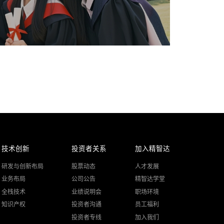
技术创新
投资者关系
加入精智达
研发与创新布局
股票动态
人才发展
业务布局
公司公告
精智达学堂
全栈技术
业绩说明会
职场环境
知识产权
投资者沟通
员工福利
投资者专线
加入我们