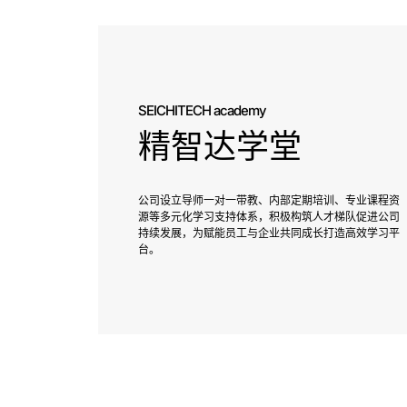
SEICHITECH academy
精智达学堂
公司设立导师一对一带教、内部定期培训、专业课程资
源等多元化学习支持体系，积极构筑人才梯队促进公司
持续发展，为赋能员工与企业共同成长打造高效学习平
台。